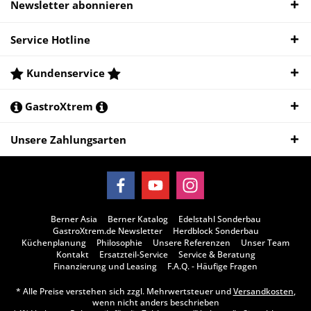
Newsletter abonnieren
Service Hotline
Kundenservice
GastroXtrem
Unsere Zahlungsarten
Berner Asia
Berner Katalog
Edelstahl Sonderbau
GastroXtrem.de Newsletter
Herdblock Sonderbau
Küchenplanung
Philosophie
Unsere Referenzen
Unser Team
Kontakt
Ersatzteil-Service
Service & Beratung
Finanzierung und Leasing
F.A.Q. - Häufige Fragen
* Alle Preise verstehen sich zzgl. Mehrwertsteuer und
Versandkosten
,
wenn nicht anders beschrieben