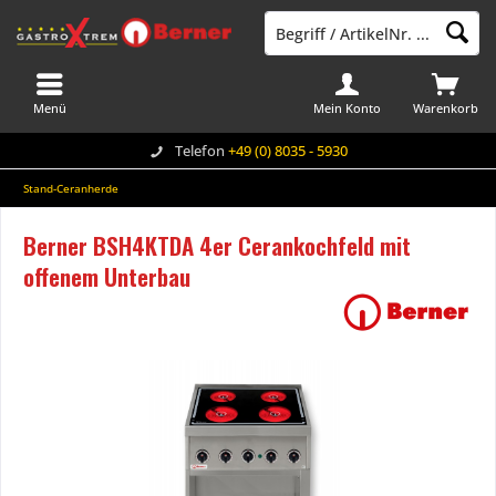
Menü
Mein Konto
Warenkorb
Telefon
+49 (0) 8035 - 5930
Stand-Ceranherde
Berner BSH4KTDA 4er Cerankochfeld mit
offenem Unterbau