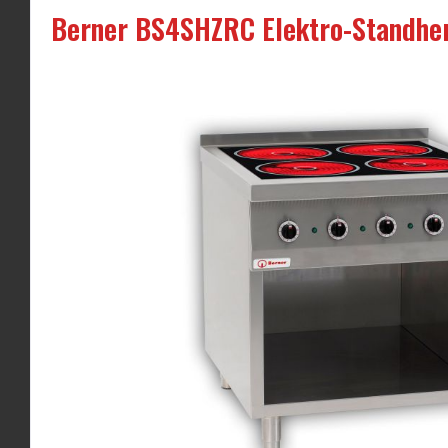
Berner BS4SHZRC Elektro-Standher