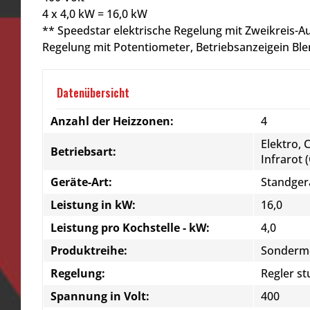
4 x 4,0 kW = 16,0 kW
** Speedstar elektrische Regelung mit Zweikreis-A
Regelung mit Potentiometer, Betriebsanzeigein B
Datenübersicht
Anzahl der Heizzonen:
4
Elektro, 
Betriebsart:
Infrarot 
Geräte-Art:
Standger
Leistung in kW:
16,0
Leistung pro Kochstelle - kW:
4,0
Produktreihe:
Sonderm
Regelung:
Regler st
Spannung in Volt:
400