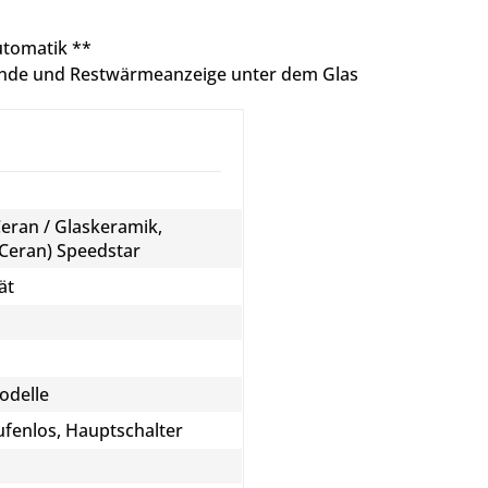
utomatik **
lende und Restwärmeanzeige unter dem Glas
Ceran / Glaskeramik,
(Ceran) Speedstar
ät
odelle
ufenlos, Hauptschalter