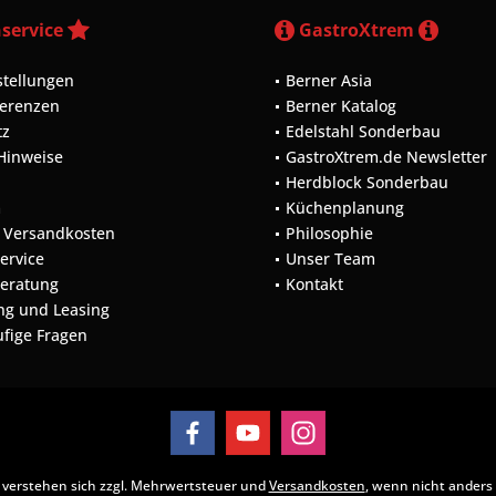
service
GastroXtrem
stellungen
Berner Asia
ferenzen
Berner Katalog
tz
Edelstahl Sonderbau
 Hinweise
GastroXtrem.de Newsletter
Herdblock Sonderbau
m
Küchenplanung
d Versandkosten
Philosophie
Service
Unser Team
Beratung
Kontakt
ng und Leasing
ufige Fragen
se verstehen sich zzgl. Mehrwertsteuer und
Versandkosten
, wenn nicht anders