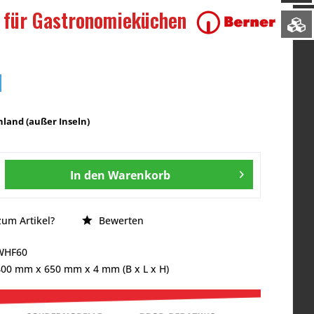
 für Gastronomieküchen
land (außer Inseln)
In den
Warenkorb
um Artikel?
Bewerten
WHF60
400 mm
x
650 mm
x
4 mm
(B x L x H)