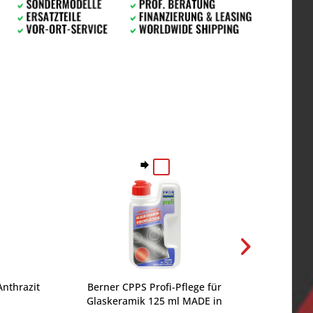
nthrazit
Berner CPPS Profi-Pflege für
Berner W
Glaskeramik 125 ml MADE in
WPLF1 f