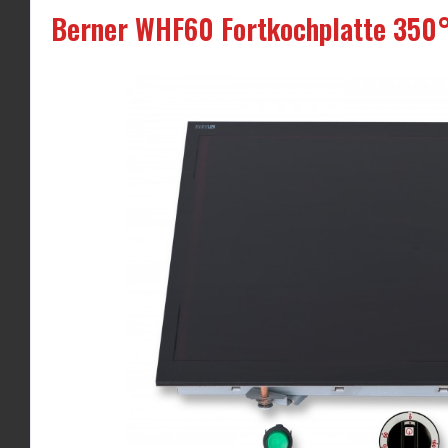
Berner WHF60 Fortkochplatte 350°