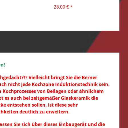
GERMANY
28,00 € *
en!
edacht?!? Vielleicht bringt Sie die Berner
ch nicht jede Kochzone Induktionstechnik sein.
en Kochprozesses von Beilagen oder ähnlichem
bt es auch bei zeitgemäßer Glaskeramik die
e entstehen sollen, ist diese sehr
keiten deutlich zu erweitern.
sen Sie sich über dieses Einbaugerät und die