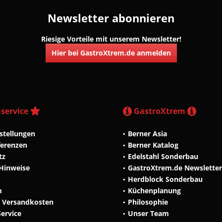
Newsletter abonnieren
Riesige Vorteile mit unserem Newsletter!
Hier bei GastroXtrem.de anmelden
service
GastroXtrem
stellungen
Berner Asia
ferenzen
Berner Katalog
tz
Edelstahl Sonderbau
 Hinweise
GastroXtrem.de Newsletter
Herdblock Sonderbau
m
Küchenplanung
d Versandkosten
Philosophie
Service
Unser Team