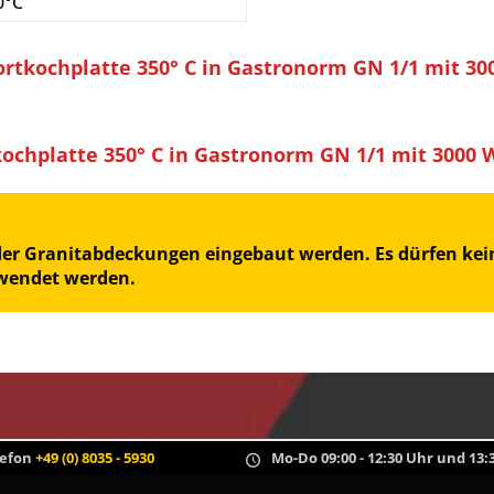
0°C
rtkochplatte 350° C in Gastronorm GN 1/1 mit 3
chplatte 350° C in Gastronorm GN 1/1 mit 3000 
oder Granitabdeckungen eingebaut werden. Es dürfen kein
rwendet werden.
lefon
+49 (0) 8035 - 5930
Mo-Do 09:00 - 12:30 Uhr und 13:3