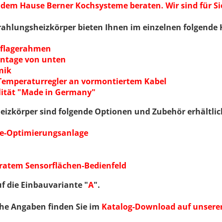
dem Hause Berner Kochsysteme beraten. Wir sind für Sie
ahlungsheizkörper bieten Ihnen im einzelnen folgende H
uflagerahmen
ontage von unten
mik
 Temperaturregler an vormontiertem Kabel
lität "Made in Germany"
eizkörper sind folgende Optionen und Zubehör erhältlic
ie-Optimierungsanlage
aratem Sensorflächen-Bedienfeld
 die Einbauvariante "
A
".
he Angaben finden Sie im
Katalog-Download auf unserer 