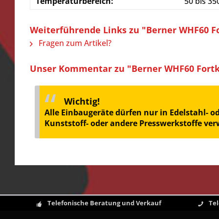
Temperaturbereich:
50 bis 35
Weiterführende Links zu "Berner WHF60 Fo
Fragen zum Artikel?
Unser Kommentar zu "Berner WHF60 Fortko
Wichtig!
Alle Einbaugeräte dürfen nur in Edelstahl- 
Kunststoff- oder andere Presswerkstoffe ve
Telefonische Beratung und Verkauf
Te