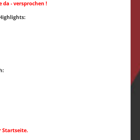
 da - versprochen !
ighlights:
h:
Startseite.