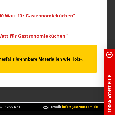
000 Watt für Gastronomieküchen"
Watt für Gastronomieküchen"
esfalls brennbare Materialien wie Holz-,
100% VORTEILE
0 - 17:00 Uhr
Email:
info@gastroxtrem.de