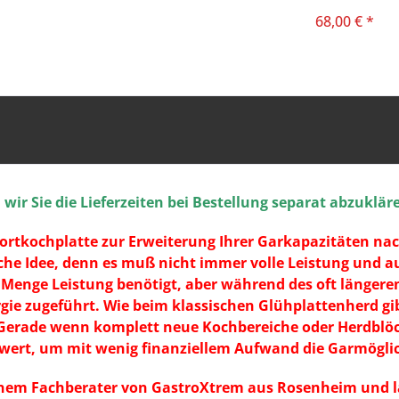
68,00 € *
ir Sie die Lieferzeiten bei Bestellung separat abzuklär
ortkochplatte zur Erweiterung Ihrer Garkapazitäten nachg
he Idee, denn es muß nicht immer volle Leistung und au
 Menge Leistung benötigt, aber während des oft länger
ie zugeführt. Wie beim klassischen Glühplattenherd gi
 Gerade wenn komplett neue Kochbereiche oder Herdblöck
wert, um mit wenig finanziellem Aufwand die Garmöglich
nem Fachberater von GastroXtrem aus Rosenheim und las