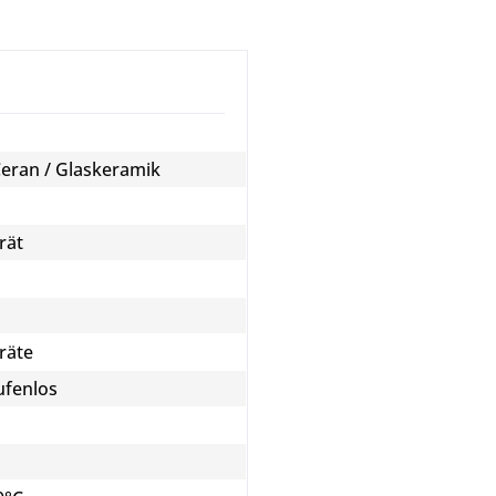
Ceran / Glaskeramik
rät
räte
ufenlos