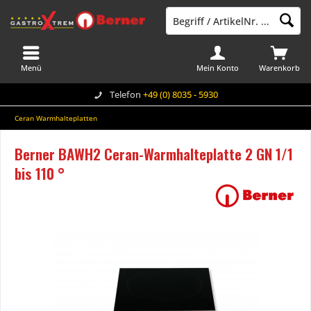
Menü
Mein Konto
Warenkorb
Telefon
+49 (0) 8035 - 5930
Ceran Warmhalteplatten
Berner BAWH2 Ceran-Warmhalteplatte 2 GN 1/1
bis 110 °