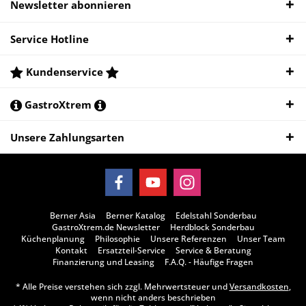
Newsletter abonnieren
Service Hotline
Kundenservice
GastroXtrem
Unsere Zahlungsarten
Berner Asia
Berner Katalog
Edelstahl Sonderbau
GastroXtrem.de Newsletter
Herdblock Sonderbau
Küchenplanung
Philosophie
Unsere Referenzen
Unser Team
Kontakt
Ersatzteil-Service
Service & Beratung
Finanzierung und Leasing
F.A.Q. - Häufige Fragen
* Alle Preise verstehen sich zzgl. Mehrwertsteuer und
Versandkosten
,
wenn nicht anders beschrieben