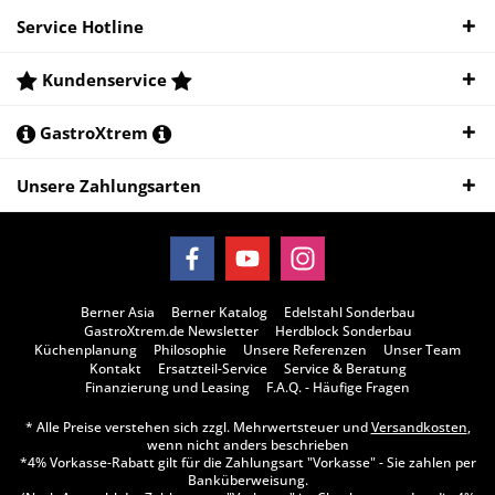
Service Hotline
Kundenservice
GastroXtrem
Unsere Zahlungsarten
Berner Asia
Berner Katalog
Edelstahl Sonderbau
GastroXtrem.de Newsletter
Herdblock Sonderbau
Küchenplanung
Philosophie
Unsere Referenzen
Unser Team
Kontakt
Ersatzteil-Service
Service & Beratung
Finanzierung und Leasing
F.A.Q. - Häufige Fragen
* Alle Preise verstehen sich zzgl. Mehrwertsteuer und
Versandkosten
,
wenn nicht anders beschrieben
*4% Vorkasse-Rabatt gilt für die Zahlungsart "Vorkasse" - Sie zahlen per
Banküberweisung.