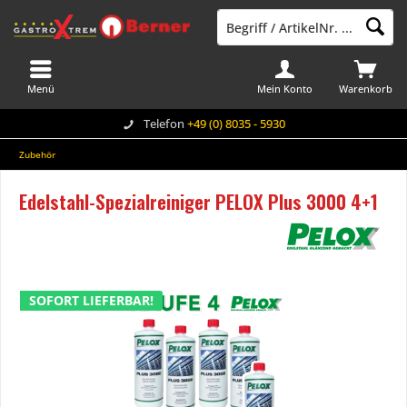
Menü
Mein Konto
Warenkorb
Telefon
+49 (0) 8035 - 5930
Zubehör
Edelstahl-Spezialreiniger PELOX Plus 3000 4+1
SOFORT LIEFERBAR!