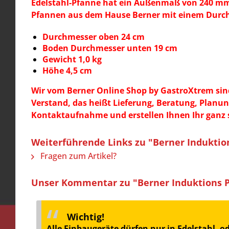
Edelstahl-Pfanne hat ein Außenmaß von 240 mm 
Pfannen aus dem Hause Berner mit einem Durc
Durchmesser oben 24 cm
Boden Durchmesser unten 19 cm
Gewicht 1,0 kg
Höhe 4,5 cm
Wir vom Berner Online Shop by
GastroXtrem sind
Verstand, das heißt Lieferung, Beratung, Plan
Kontaktaufnahme und erstellen Ihnen Ihr ganz s
Weiterführende Links zu "Berner Induktio
Fragen zum Artikel?
Unser Kommentar zu "Berner Induktions P
Wichtig!
Alle Einbaugeräte dürfen nur in Edelstahl- 