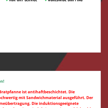
en!
Bratpfanne ist antihaftbeschichtet. Die
hochwertig mit Sandwichmaterial ausgeführt. Der
rmeübertragung. Die induktionsgeeignete