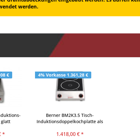
rwendet werden.
,08 €
4% Vorkasse 1.361,28 €
nduktions-
Berner BM2K3.5 Tisch-
 glatt
Induktionsdoppelkochplatte als
Nachfolgemodell vom BI2SK3.5
€ *
1.418,00 € *