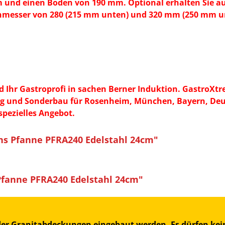
und einen Boden von 190 mm. Optional erhalten Sie au
hmesser von 280 (215 mm unten) und 320 mm (250 mm u
 Ihr Gastroprofi in sachen Berner Induktion. GastroXtr
ung und Sonderbau für Rosenheim, München, Bayern, Deus
pezielles Angebot.
ns Pfanne PFRA240 Edelstahl 24cm"
fanne PFRA240 Edelstahl 24cm"
oder Granitabdeckungen eingebaut werden. Es dürfen kein