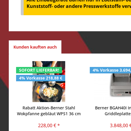
Kunststoff- oder andere Presswerkstoffe ve
Kunden kauften auch
SOFORT LIEFERBAR!
4% Vorkasse 3.694
4% Vorkasse 218,88 €
Rabatt Aktion-Berner Stahl
Berner BGAH40I I
Wokpfanne gebläut WPS1 36 cm
Griddleplatte
mit Holzgriff Made in Germany-
228,00 € *
3.848,00 
2+1