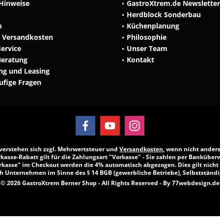
 Hinweise
GastroXtrem.de Newsletter
Herdblock Sonderbau
m
Küchenplanung
d Versandkosten
Philosophie
Service
Unser Team
Beratung
Kontakt
ng und Leasing
äufige Fragen
e verstehen sich zzgl. Mehrwertsteuer und
Versandkosten
, wenn nicht ander
kasse-Rabatt gilt für die Zahlungsart "Vorkasse" - Sie zahlen per Banküber
kasse" im Checkout werden die 4% automatisch abgezogen. Dies gilt nicht
h Unternehmen im Sinne des § 14 BGB (gewerbliche Betriebe), Selbstständig
© 2026 GastroXtrem Berner Shop - All Rights Reserved - By
77webdesign.de