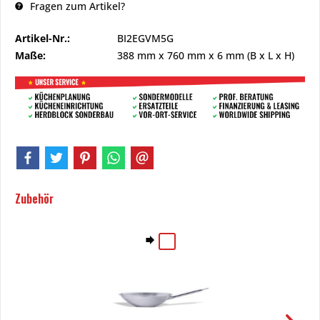
Fragen zum Artikel?
Artikel-Nr.:
BI2EGVM5G
Maße:
388 mm
x
760 mm
x
6 mm
(B x L x H)
Zubehör