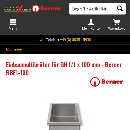
Menü
Mein Konto
Warenkorb
Telefon
+49 (0) 8035 - 5930
Multibräter
Einbaumultibräter für GN 1/1 x 100 mm - Berner
BBE1-100