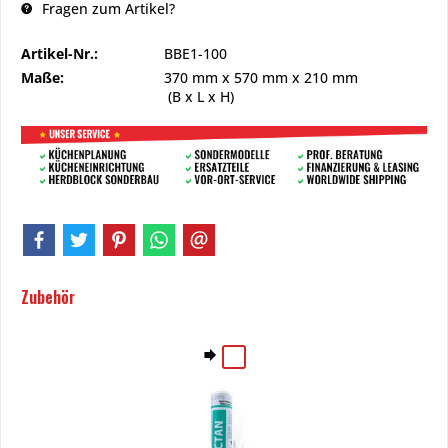
Fragen zum Artikel?
Artikel-Nr.:
BBE1-100
Maße:
370 mm
x
570 mm
x
210 mm
(B x L x H)
Zubehör