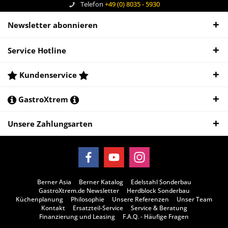
Telefon
+49 (0) 8035 - 5930
Newsletter abonnieren
Service Hotline
Kundenservice
GastroXtrem
Unsere Zahlungsarten
Berner Asia
Berner Katalog
Edelstahl Sonderbau
GastroXtrem.de Newsletter
Herdblock Sonderbau
Küchenplanung
Philosophie
Unsere Referenzen
Unser Team
Kontakt
Ersatzteil-Service
Service & Beratung
Finanzierung und Leasing
F.A.Q. - Häufige Fragen