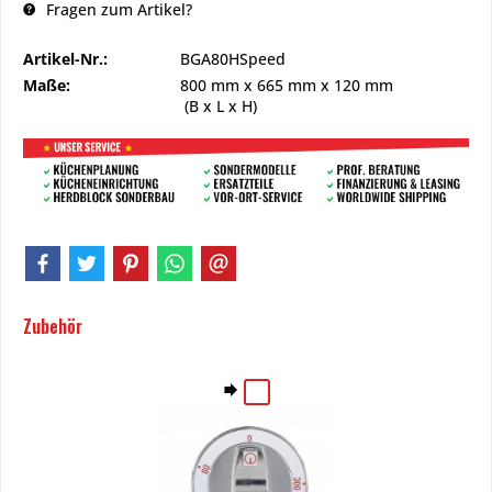
Fragen zum Artikel?
Artikel-Nr.:
BGA80HSpeed
Maße:
800 mm
x
665 mm
x
120 mm
(B x L x H)
Zubehör