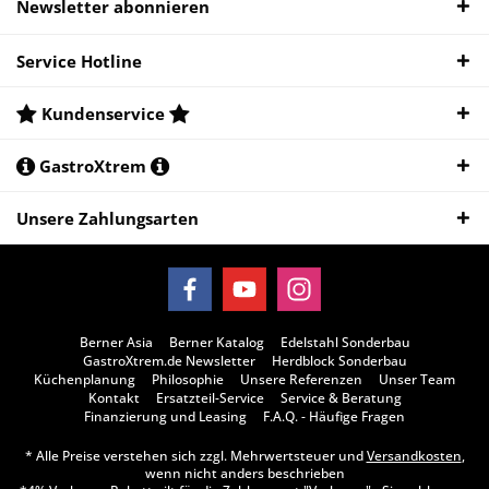
Newsletter abonnieren
Service Hotline
Kundenservice
GastroXtrem
Unsere Zahlungsarten
Berner Asia
Berner Katalog
Edelstahl Sonderbau
GastroXtrem.de Newsletter
Herdblock Sonderbau
Küchenplanung
Philosophie
Unsere Referenzen
Unser Team
Kontakt
Ersatzteil-Service
Service & Beratung
Finanzierung und Leasing
F.A.Q. - Häufige Fragen
* Alle Preise verstehen sich zzgl. Mehrwertsteuer und
Versandkosten
,
wenn nicht anders beschrieben