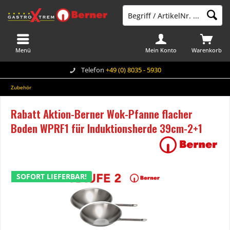
Menü
Mein Konto
Warenkorb
Telefon
+49 (0) 8035 - 5930
Zubehör
Rabatt Aktion-Berner Wok-Pfanne flacher
Boden WPRF1 für Induktionsherde 39cm-2+1
SOFORT LIEFERBAR!