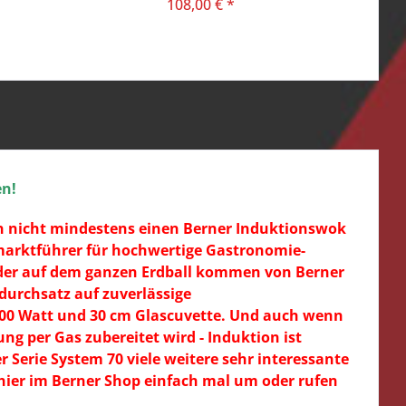
108,00 € *
en!
en nicht mindestens einen Berner Induktionswok
tmarktführer für hochwertige Gastronomie-
elder auf dem ganzen Erdball kommen von Berner
durchsatz auf zuverlässige
000 Watt und 30 cm Glascuvette. Und auch wenn
g per Gas zubereitet wird - Induktion ist
r Serie System 70 viele weitere sehr interessante
hier im Berner Shop einfach mal um oder rufen