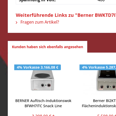
Weiterführende Links zu "Berner BWKTD7I
Fragen zum Artikel?
Kunden haben sich ebenfalls angesehen
4% Vorkasse 3.166,08 €
4% Vorkasse 5.287
BERNER Auftisch-Induktionswok
Berner BI2K
BFWH7ITC Snack Line
Flächeninduktionsk
zwei Platt