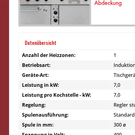
Datenübersicht
Anzahl der Heizzonen:
1
Betriebsart:
Induktio
Geräte-Art:
Tischger
Leistung in kW:
7,0
Leistung pro Kochstelle - kW:
7,0
Regelung:
Regler st
Spulenausführung:
Standard
Spule in mm:
300 ø
Spannung in Volt:
400