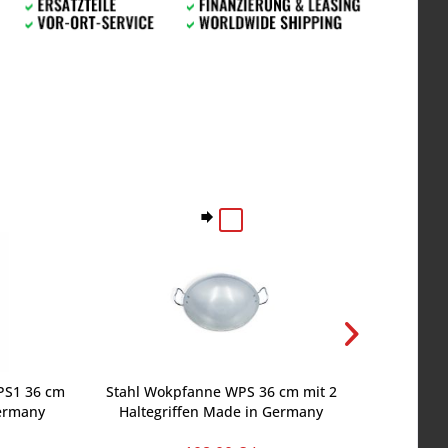
PS1 36 cm
Stahl Wokpfanne WPS 36 cm mit 2
Berner W
Germany
Haltegriffen Made in Germany
für Ind