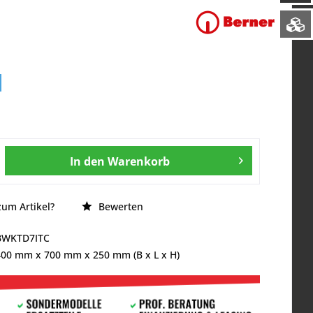
In den
Warenkorb
um Artikel?
Bewerten
BWKTD7ITC
400 mm
x
700 mm
x
250 mm
(B x L x H)