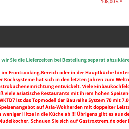
108,00 € *
ir Sie die Lieferzeiten bei Bestellung separat abzuklär
r im Frontcooking-Bereich oder in der Hauptküche hint
ner Kochsysteme hat sich in den letzten Jahren zum Wel
Gastrokücheneinrichtung entwickelt. Viele Einbaukochf
ß viele asiatische Restaurants mit ihrem hohen Speisen
WKTD7 ist das Topmodell der Baureihe System 70 mit 7.
peisenangebot auf Asia-Wokherden mit doppelter Leistun
weniger Hitze in die Küche ab !!! Übrigens gibt es aus de
udelkocher. Schauen Sie sich auf Gastroxtrem.de oder 