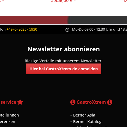
€ *
3.938,00 € *
4.
efon
+49 (0) 8035 - 5930
Mo-Do 09:00 - 12:30 Uhr und 13:3
Newsletter abonnieren
Riesige Vorteile mit unserem Newsletter!
Hier bei GastroXtrem.de anmelden
service
GastroXtrem
stellungen
Berner Asia
ferenzen
Berner Katalog