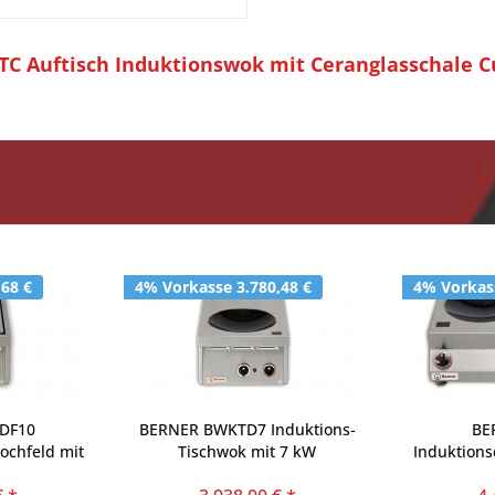
TC Auftisch Induktionswok mit Ceranglasschale C
,68 €
4% Vorkasse 3.780,48 €
4% Vorkass
TDF10
BERNER BWKTD7 Induktions-
BE
ochfeld mit
Tischwok mit 7 kW
Induktion
en