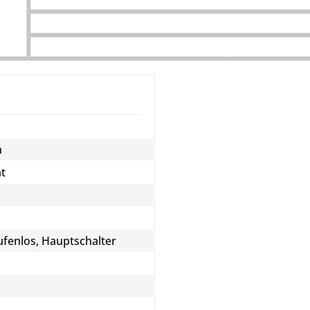
n
ät
ufenlos, Hauptschalter