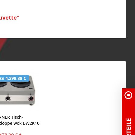
uvette"
e 4.298,88 €
RNER Tisch-
sdoppelwok BW2K10