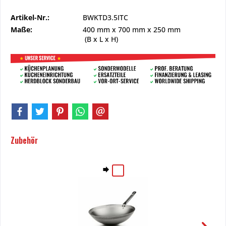
Artikel-Nr.:
BWKTD3.5ITC
Maße:
400 mm
x
700 mm
x
250 mm
(B x L x H)
Zubehör