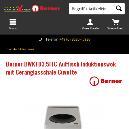
Menü
Mein Konto
Warenkorb
Telefon
+49 (0) 8035 - 5930
Tisch-Induktionswok
Berner BWKTD3.5ITC Auftisch Induktionswok
mit Ceranglasschale Cuvette