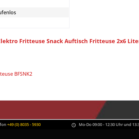
ufenlos
ktro Fritteuse Snack Auftisch Fritteuse 2x6 Liter
itteuse BFSNK2
efon
+49 (0) 8035 - 5930
Mo-Do 09:00 - 12:30 Uhr und 13:3