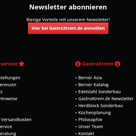
Newsletter abonnieren
Riesige Vorteile mit unserem Newsletter!
Hier bei GastroXtrem.de anmelden
service
GastroXtrem
stellungen
Berner Asia
ferenzen
Berner Katalog
tz
Edelstahl Sonderbau
 Hinweise
GastroXtrem.de Newsletter
Herdblock Sonderbau
m
Küchenplanung
d Versandkosten
Philosophie
Service
Unser Team
Beratung
Kontakt