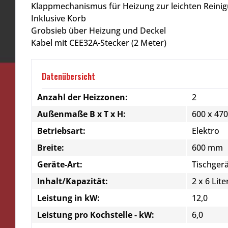
Klappmechanismus für Heizung zur leichten Reini
Inklusive Korb
Grobsieb über Heizung und Deckel
Kabel mit CEE32A-Stecker (2 Meter)
Datenübersicht
Anzahl der Heizzonen:
2
Außenmaße B x T x H:
600 x 47
Betriebsart:
Elektro
Breite:
600 mm
Geräte-Art:
Tischger
Inhalt/Kapazität:
2 x 6 Lite
Leistung in kW:
12,0
Leistung pro Kochstelle - kW:
6,0