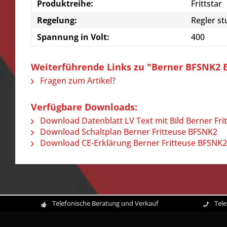
Produktreihe:
Frittstar
Regelung:
Regler st
Spannung in Volt:
400
Weiterführende Links zu "Berner BFSNK2 Ele
Fragen zum Artikel?
Verfügbare Downloads:
Download Datenblatt LV Text mit Bild Berner Fr
Download Schaltplan Berner Fritteuse BFSNK2
Download CE-Erklärung Berner Fritteuse BFSNK2
Telefonische Beratung und Verkauf
Tel