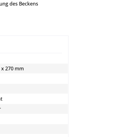
gung des Beckens
0 x 270 mm
ät
r