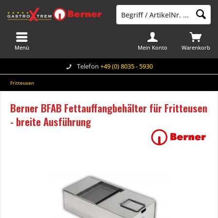
Menü
Mein Konto
Warenkorb
Telefon
+49 (0) 8035 - 5930
Fritteusen
Berner BFAB Fettauffangbehälter für Fritteusen
- breite Ausführung