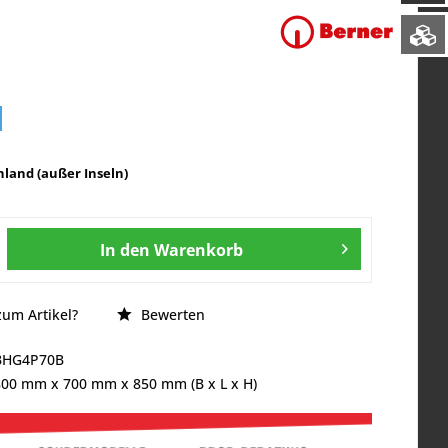
land (außer Inseln)
In den
Warenkorb
um Artikel?
Bewerten
BHG4P70B
800 mm
x
700 mm
x
850 mm
(B x L x H)