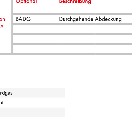
Erdgas
ät