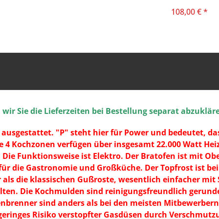
und Induktion 36c
108,00 € *
ir Sie die Lieferzeiten bei Bestellung separat abzuklär
ausgestattet. "P" steht hier für Power und bedeutet, d
e 4 Kochzonen verfügen über insgesamt 22.000 Watt Hei
Die Funktionsweise ist Elektro. Der Bratofen ist mit Ob
für die Gastronomie und Großküche. Der Topfrost ist bei
ter als die klassischen Gußroste, wesentlich einfacher m
ollten. Die Kochmulden sind reinigungsfreundlich gerund
enbrenner sind anders als bei den meisten Mitbewerber
 geringes Risiko verstopfter Gasdüsen durch Verschmut