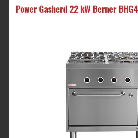
Power Gasherd 22 kW Berner BHG4