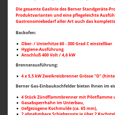
Die gesamte Gaslinie des Berner Standgeräte-Prog
Produktvarianten und eine pflegeleichte Ausfü
Gastronomiebedarf aller Art auch das komplett
Backofen:
Ober- / Unterhitze 60 - 300 Grad C einstellbar
Hygiene-Ausführung
Anschluß 400 Volt / 4,6 kW
Brennerausführung:
4 x 5,5 kW Zweikreisbrenner Grösse "D" (hinte
Berner Gas-Einbaukochfelder bieten Ihnen im ei
4 Stück Zündflammbrenner mit Pilotflamme
Gasabsperrhahn im Unterbau,
tiefgezogene Kochmulde (ca. 65 mm),
2 abnehmbare Schieberoste je über 2 Kochstel