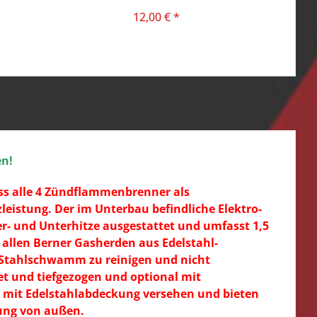
m
12,00 € *
en!
ass alle 4 Zündflammenbrenner als
zleistung.
Der im Unterbau befindliche Elektro-
er- und Unterhitze ausgestattet und umfasst 1,5
 allen Berner Gasherden aus Edelstahl-
it Stahlschwamm zu reinigen und nicht
et und tiefgezogen und optional mit
n mit Edelstahlabdeckung versehen und bieten
zung von außen.