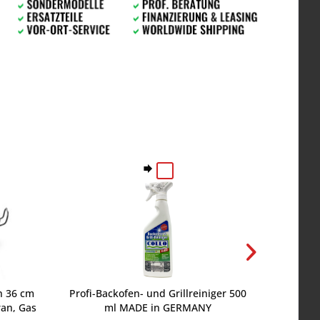
n 36 cm
Profi-Backofen- und Grillreiniger 500
Berner
an, Gas
ml MADE in GERMANY
Si