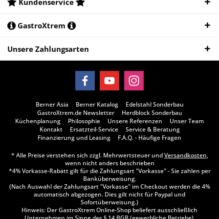
Kundenservice
GastroXtrem
Unsere Zahlungsarten
Berner Asia
Berner Katalog
Edelstahl Sonderbau
GastroXtrem.de Newsletter
Herdblock Sonderbau
Küchenplanung
Philosophie
Unsere Referenzen
Unser Team
Kontakt
Ersatzteil-Service
Service & Beratung
Finanzierung und Leasing
F.A.Q. - Häufige Fragen
* Alle Preise verstehen sich zzgl. Mehrwertsteuer und
Versandkosten
,
wenn nicht anders beschrieben
*4% Vorkasse-Rabatt gilt für die Zahlungsart "Vorkasse" - Sie zahlen per
Banküberweisung.
(Nach Auswahl der Zahlungsart "Vorkasse" im Checkout werden die 4%
automatisch abgezogen. Dies gilt nicht für Paypal und
Sofortüberweisung.)
Hinweis: Der GastroXtrem Online-Shop beliefert ausschließlich
Unternehmen im Sinne des § 14 BGB (gewerbliche Betriebe),