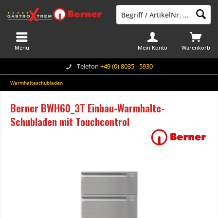
Menü
Mein Konto
Warenkorb
Telefon
+49 (0) 8035 - 5930
Warmhalteschubladen
Berner BWH60_3T Einbau-Warmhalte-
Schubladen mit Touchcontrol