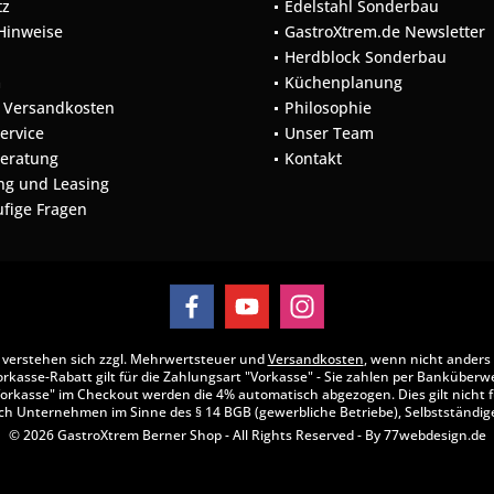
tz
Edelstahl Sonderbau
 Hinweise
GastroXtrem.de Newsletter
Herdblock Sonderbau
m
Küchenplanung
d Versandkosten
Philosophie
Service
Unser Team
Beratung
Kontakt
ng und Leasing
ufige Fragen
se verstehen sich zzgl. Mehrwertsteuer und
Versandkosten
, wenn nicht anders
rkasse-Rabatt gilt für die Zahlungsart "Vorkasse" - Sie zahlen per Banküberw
orkasse" im Checkout werden die 4% automatisch abgezogen. Dies gilt nicht f
ch Unternehmen im Sinne des § 14 BGB (gewerbliche Betriebe), Selbstständige
© 2026 GastroXtrem Berner Shop - All Rights Reserved - By
77webdesign.de