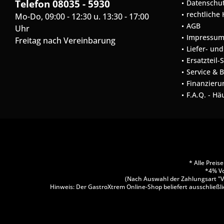
Telefon 08035 - 5930
Datenschu
rechtliche
Mo-Do, 09:00 - 12:30 u. 13:30 - 17:00
AGB
Uhr
Impressu
Freitag nach Vereinbarung
Liefer- un
Ersatzteil-
Service & 
Finanzieru
F.A.Q. - Hä
* Alle Prei
*4% Vo
(Nach Auswahl der Zahlungsart "V
Hinweis: Der GastroXtrem Online-Shop beliefert ausschließli