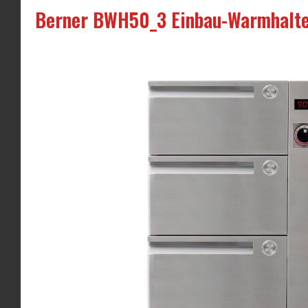
Berner BWH50_3 Einbau-Warmhalte