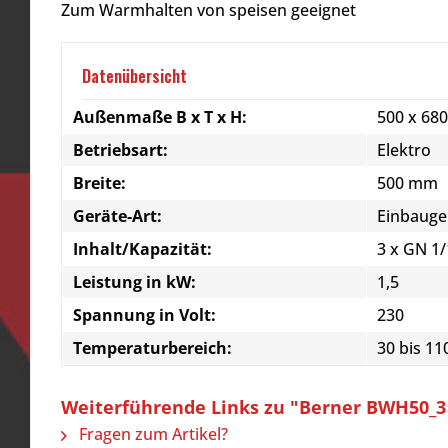
Zum Warmhalten von speisen geeignet
Datenübersicht
Außenmaße B x T x H:
500 x 68
Betriebsart:
Elektro
Breite:
500 mm
Geräte-Art:
Einbauge
Inhalt/Kapazität:
3 x GN 1/
Leistung in kW:
1,5
Spannung in Volt:
230
Temperaturbereich:
30 bis 11
Weiterführende Links zu "Berner BWH50_3
Fragen zum Artikel?