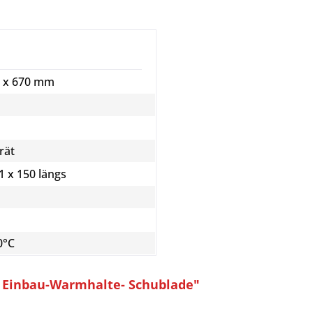
0 x 670 mm
rät
1 x 150 längs
0°C
 Einbau-Warmhalte- Schublade"