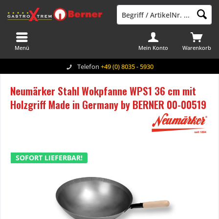
Menü
Mein Konto
Warenkorb
Telefon
+49 (0) 8035 - 5930
Neumärker Stahl Wokpfanne WPS1 36 cm mit
Holzgriff Made in Germany by BERNER 00-00519
SOFORT LIEFERBAR!