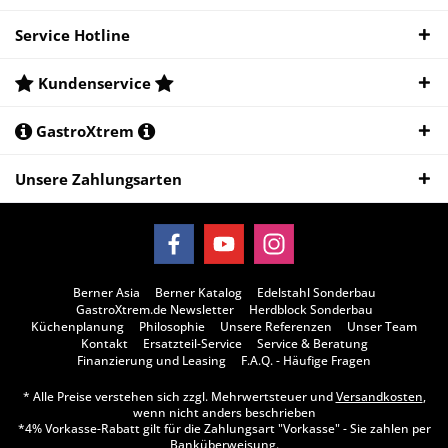
Service Hotline
Kundenservice
GastroXtrem
Unsere Zahlungsarten
Berner Asia
Berner Katalog
Edelstahl Sonderbau
GastroXtrem.de Newsletter
Herdblock Sonderbau
Küchenplanung
Philosophie
Unsere Referenzen
Unser Team
Kontakt
Ersatzteil-Service
Service & Beratung
Finanzierung und Leasing
F.A.Q. - Häufige Fragen
* Alle Preise verstehen sich zzgl. Mehrwertsteuer und
Versandkosten
,
wenn nicht anders beschrieben
*4% Vorkasse-Rabatt gilt für die Zahlungsart "Vorkasse" - Sie zahlen per
Banküberweisung.