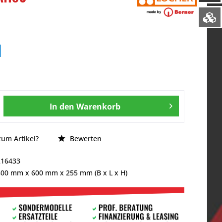
In den
Warenkorb
um Artikel?
Bewerten
216433
800 mm
x
600 mm
x
255 mm
(B x L x H)