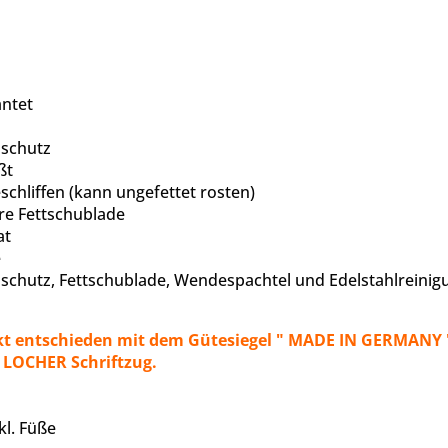
antet
zschutz
ßt
schliffen (kann ungefettet rosten)
re Fettschublade
at
e
zschutz, Fettschublade, Wendespachtel und Edelstahlrei
kt entschieden mit dem Gütesiegel " MADE IN GERMANY ". 
 LOCHER Schriftzug.
kl. Füße