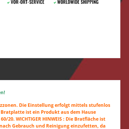
en!
zonen. Die Einstellung erfolgt mittels stufenlos
R Bratplatte ist ein Produkt aus dem Hause
60/20. WICHTIGER HINWEIS : Die Bratfläche ist
er nach Gebrauch und Reinigung einzufetten, da