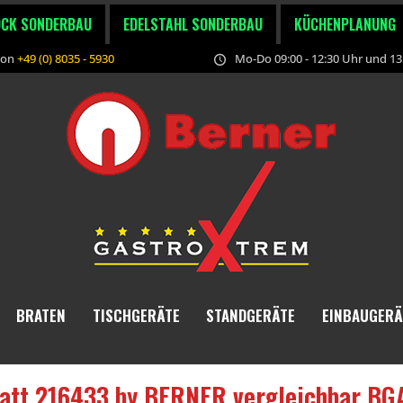
OCK SONDERBAU
EDELSTAHL SONDERBAU
KÜCHENPLANUNG
fon
+49 (0) 8035 - 5930
Mo-Do 09:00 - 12:30 Uhr und 13:
BRATEN
TISCHGERÄTE
STANDGERÄTE
EINBAUGERÄ
latt 216433 by BERNER vergleichbar B