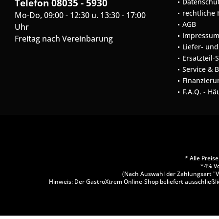
Telefon 08035 - 5930
Datenschu
rechtliche
Mo-Do, 09:00 - 12:30 u. 13:30 - 17:00
AGB
Uhr
Impressu
Freitag nach Vereinbarung
Liefer- un
Ersatzteil-
Service & 
Finanzieru
F.A.Q. - Hä
* Alle Prei
*4% Vo
(Nach Auswahl der Zahlungsart "V
Hinweis: Der GastroXtrem Online-Shop beliefert ausschließli