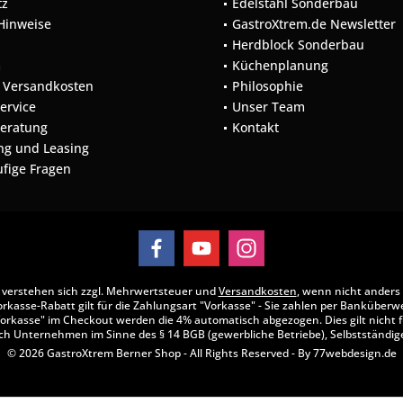
tz
Edelstahl Sonderbau
 Hinweise
GastroXtrem.de Newsletter
Herdblock Sonderbau
m
Küchenplanung
d Versandkosten
Philosophie
Service
Unser Team
Beratung
Kontakt
ng und Leasing
ufige Fragen
se verstehen sich zzgl. Mehrwertsteuer und
Versandkosten
, wenn nicht anders
rkasse-Rabatt gilt für die Zahlungsart "Vorkasse" - Sie zahlen per Banküberw
orkasse" im Checkout werden die 4% automatisch abgezogen. Dies gilt nicht f
ch Unternehmen im Sinne des § 14 BGB (gewerbliche Betriebe), Selbstständige
© 2026 GastroXtrem Berner Shop - All Rights Reserved - By
77webdesign.de