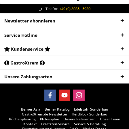
Telefon
+49 (0) 8035 - 5930
Newsletter abonnieren
Service Hotline
Kundenservice
GastroXtrem
Unsere Zahlungsarten
Berner Asia
Berner Katalog
Edelstahl Sonderbau
GastroXtrem.de Newsletter
Herdblock Sonderbau
Küchenplanung
Philosophie
Unsere Referenzen
Unser Team
Kontakt
Ersatzteil-Service
Service & Beratung
Finanzierung und Leasing
F.A.Q. - Häufige Fragen