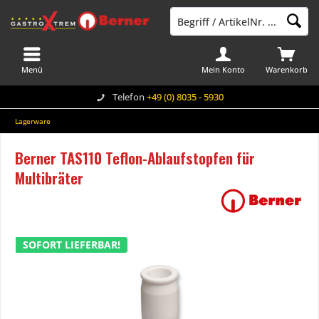
Menü
Mein Konto
Warenkorb
Telefon
+49 (0) 8035 - 5930
Lagerware
Berner TAS110 Teflon-Ablaufstopfen für
Multibräter
SOFORT LIEFERBAR!