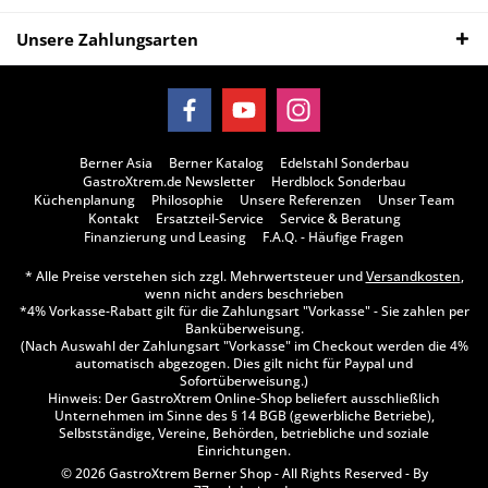
Unsere Zahlungsarten
Berner Asia
Berner Katalog
Edelstahl Sonderbau
GastroXtrem.de Newsletter
Herdblock Sonderbau
Küchenplanung
Philosophie
Unsere Referenzen
Unser Team
Kontakt
Ersatzteil-Service
Service & Beratung
Finanzierung und Leasing
F.A.Q. - Häufige Fragen
* Alle Preise verstehen sich zzgl. Mehrwertsteuer und
Versandkosten
,
wenn nicht anders beschrieben
*4% Vorkasse-Rabatt gilt für die Zahlungsart "Vorkasse" - Sie zahlen per
Banküberweisung.
(Nach Auswahl der Zahlungsart "Vorkasse" im Checkout werden die 4%
automatisch abgezogen. Dies gilt nicht für Paypal und
Sofortüberweisung.)
Hinweis: Der GastroXtrem Online-Shop beliefert ausschließlich
Unternehmen im Sinne des § 14 BGB (gewerbliche Betriebe),
Selbstständige, Vereine, Behörden, betriebliche und soziale
Einrichtungen.
© 2026 GastroXtrem Berner Shop - All Rights Reserved - By