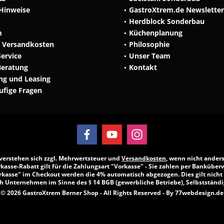
 Hinweise
GastroXtrem.de Newsletter
Herdblock Sonderbau
m
Küchenplanung
d Versandkosten
Philosophie
Service
Unser Team
Beratung
Kontakt
ng und Leasing
äufige Fragen
e verstehen sich zzgl. Mehrwertsteuer und
Versandkosten
, wenn nicht ander
kasse-Rabatt gilt für die Zahlungsart "Vorkasse" - Sie zahlen per Banküber
kasse" im Checkout werden die 4% automatisch abgezogen. Dies gilt nicht
h Unternehmen im Sinne des § 14 BGB (gewerbliche Betriebe), Selbstständig
© 2026 GastroXtrem Berner Shop - All Rights Reserved - By
77webdesign.de