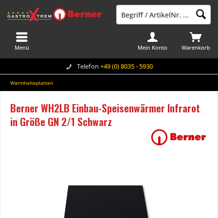
Menü
Mein Konto
Warenkorb
Telefon
+49 (0) 8035 - 5930
Warmhalteplatten
Berner WH2LB Einbau-Speisenwärmer Infrarot
in Größe GN 2/1 Schwarz