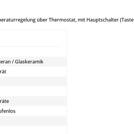
eraturregelung über Thermostat, mit Hauptschalter (Taster
Ceran / Glaskeramik
rät
räte
ufenlos