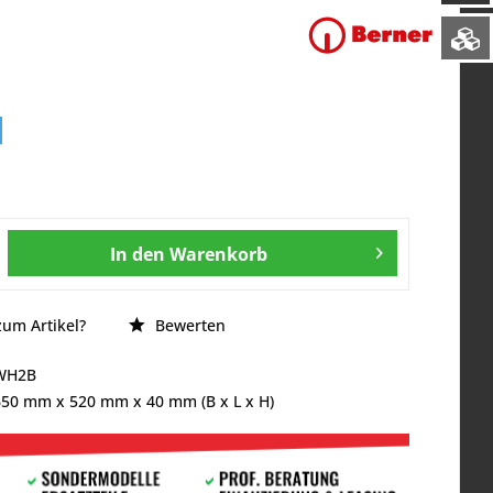
In den
Warenkorb
um Artikel?
Bewerten
WH2B
650 mm
x
520 mm
x
40 mm
(B x L x H)