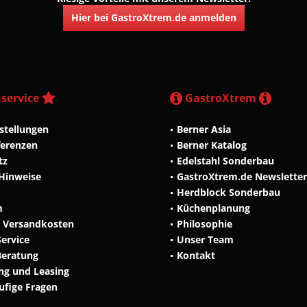
Hier bei GastroXtrem.de anmelden
service
GastroXtrem
stellungen
Berner Asia
ferenzen
Berner Katalog
tz
Edelstahl Sonderbau
 Hinweise
GastroXtrem.de Newsletter
Herdblock Sonderbau
m
Küchenplanung
d Versandkosten
Philosophie
Service
Unser Team
Beratung
Kontakt
ng und Leasing
äufige Fragen