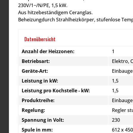
230V/1~/N/PE, 1,5 kW.
Aus hitzebeständigem Ceranglas.
Beheizungdurch Strahlheizkörper, stufenlose Temp
Datenübersicht
Anzahl der Heizzonen:
1
Betriebsart:
Elektro, 
Geräte-Art:
Einbauge
Leistung in kW:
1,5
Leistung pro Kochstelle - kW:
1,5
Produktreihe:
Einbauge
Regelung:
Regler st
Spannung in Volt:
230
Spule in mm:
612 x 450