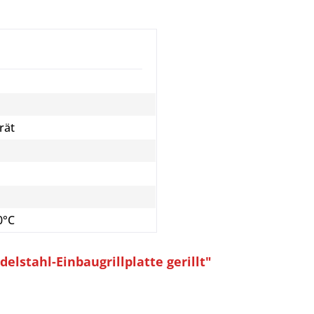
rät
0°C
lstahl-Einbaugrillplatte gerillt"