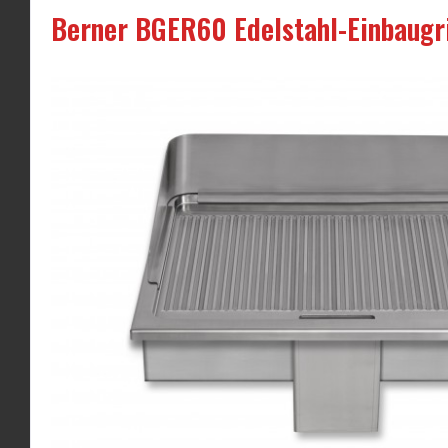
Berner BGER60 Edelstahl-Einbaugril