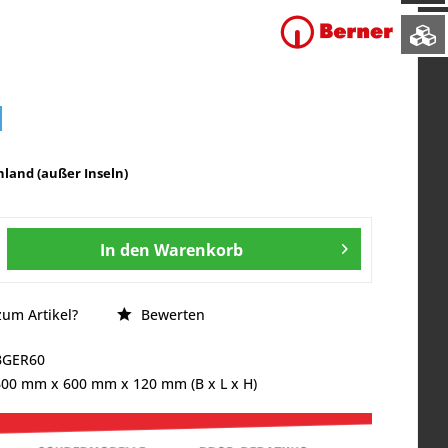
land (außer Inseln)
In den
Warenkorb
um Artikel?
Bewerten
BGER60
600 mm
x
600 mm
x
120 mm
(B x L x H)