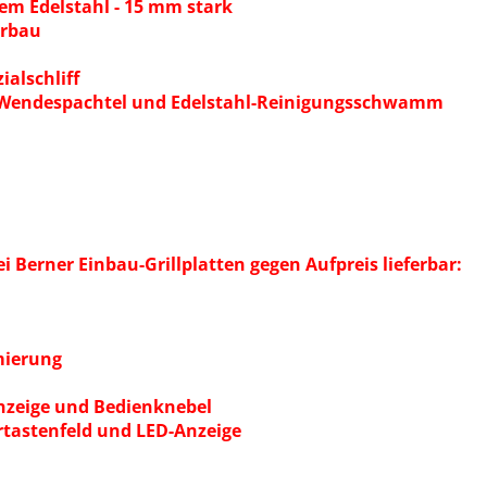
tem Edelstahl - 15 mm stark
erbau
alschliff
, Wendespachtel und Edelstahl-Reinigungsschwamm
 Berner Einbau-Grillplatten gegen Aufpreis lieferbar:
mierung
nzeige und Bedienknebel
rtastenfeld und LED-Anzeige