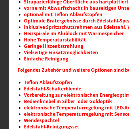
Strapazierfähige Oberfläche aus hartplattier
vorne mit Abwurfschacht in bauseitigen Unt
optional mit Teflon-Ablaufstopfen
Optimale Bratergebnisse durch Edelstahl-Spezi
Inklusive Spritzschutzrahmen aus Edelstahl
Heizspirale im Alublock mit Wärmespeicher
Hohe Temperaturstabilität
Geringe Hitzeabstrahlung
Vielseitige Einsatzmöglichkeiten
Einfache Reinigung
Folgendes Zubehör und weitere Optionen sind bei
Teflon Ablaufstopfen
Edelstahl-Schalterblende
Vorbereitung zur elektronischen Energieopti
Bedienknebel in Silber- oder Goldoptik
elektronische Temperaturregelung mit LED-A
elektronische Temperaturregelung mit Senso
Wendespachtel
Edelstahl-Reinigungsset