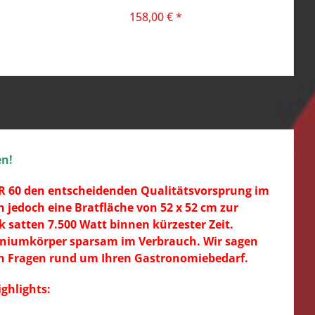
158,00 € *
en!
GER 60 den entscheidenden Qualitätsvorsprung im
 jedoch eine Bratfläche von 52 x 52 cm zur
 satten 7.500 Watt binnen kürzester Zeit.
miniumkörper sparsam im Verbrauch. Wir sagen
llen Fragen rund um Ihren Gastronomiebedarf.
ghlights: