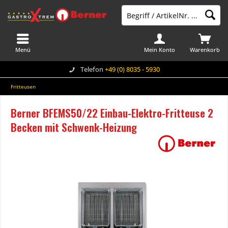
Menü
Mein Konto
Warenkorb
Telefon
+49 (0) 8035 - 5930
Fritteusen
Berner BFEMS50/22 Einbau-Elektro-Fritteuse 2
Becken mit Schwenk-Heizung