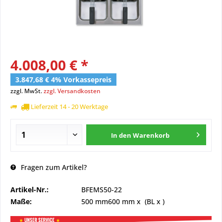
4.008,00 € *
3.847,68 € 4% Vorkassepreis
zzgl. MwSt.
zzgl. Versandkosten
Lieferzeit 14 - 20 Werktage
In den
Warenkorb
Fragen zum Artikel?
Artikel-Nr.:
BFEMS50-22
Maße:
500 mm
600 mm
x (BL x )