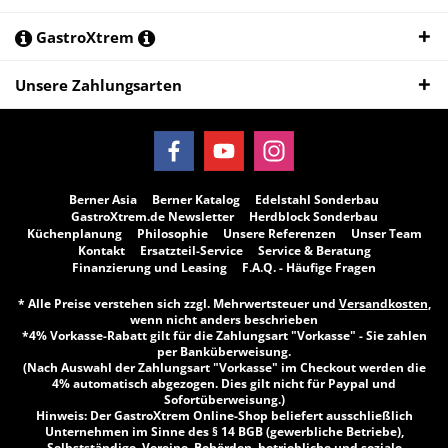
GastroXtrem
Unsere Zahlungsarten
Berner Asia
Berner Katalog
Edelstahl Sonderbau
GastroXtrem.de Newsletter
Herdblock Sonderbau
Küchenplanung
Philosophie
Unsere Referenzen
Unser Team
Kontakt
Ersatzteil-Service
Service & Beratung
Finanzierung und Leasing
F.A.Q. - Häufige Fragen
* Alle Preise verstehen sich zzgl. Mehrwertsteuer und
Versandkosten
,
wenn nicht anders beschrieben
*4% Vorkasse-Rabatt gilt für die Zahlungsart "Vorkasse" - Sie zahlen
per Banküberweisung.
(Nach Auswahl der Zahlungsart "Vorkasse" im Checkout werden die
4% automatisch abgezogen. Dies gilt nicht für Paypal und
Sofortüberweisung.)
Hinweis: Der GastroXtrem Online-Shop beliefert ausschließlich
Unternehmen im Sinne des § 14 BGB (gewerbliche Betriebe),
Selbstständige, Vereine, Behörden, betriebliche und soziale