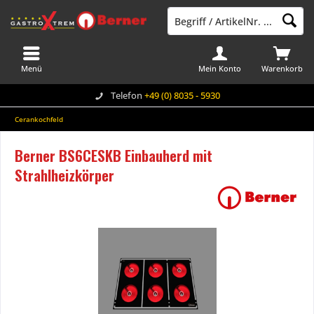
Menü
Mein Konto
Warenkorb
Telefon
+49 (0) 8035 - 5930
Cerankochfeld
Berner BS6CESKB Einbauherd mit
Strahlheizkörper