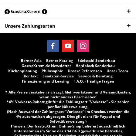
GastroXtrem
Unsere Zahlungsarten
Berner Asia
Berner Katalog
Edelstahl Sonderbau
GastroXtrem.de Newsletter
Herdblock Sonderbau
Küchenplanung
Philosophie
Unsere Referenzen
Unser Team
Kontakt
Ersatzteil-Service
Service & Beratung
Finanzierung und Leasing
F.A.Q. - Häufige Fragen
* Alle Preise verstehen sich zzgl. Mehrwertsteuer und
Versandkosten
,
wenn nicht anders beschrieben
*4% Vorkasse-Rabatt gilt für die Zahlungsart "Vorkasse" - Sie zahlen
per Banküberweisung.
(Nach Auswahl der Zahlungsart "Vorkasse" im Checkout werden die
4% automatisch abgezogen. Dies gilt nicht für Paypal und
Sofortüberweisung.)
Hinweis: Der GastroXtrem Online-Shop beliefert ausschließlich
Unternehmen im Sinne des § 14 BGB (gewerbliche Betriebe),
Selbstständige, Vereine, Behörden, betriebliche und soziale