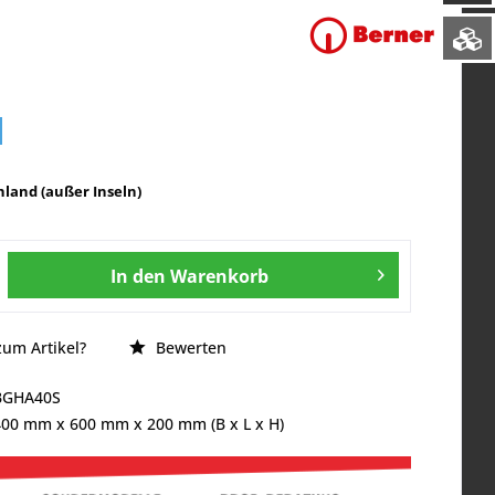
land (außer Inseln)
In den
Warenkorb
um Artikel?
Bewerten
BGHA40S
400 mm
x
600 mm
x
200 mm
(B x L x H)