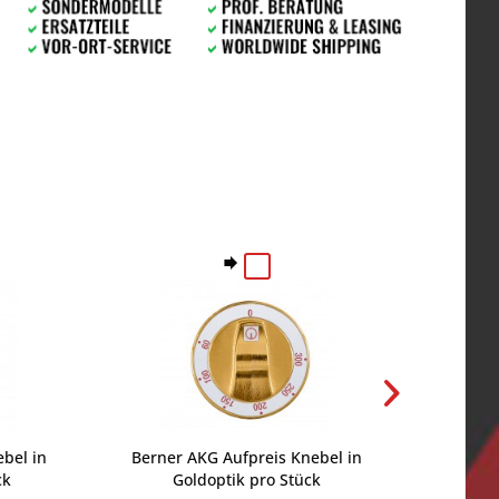
bel in
Berner AKG Aufpreis Knebel in
Berner TA
ck
Goldoptik pro Stück