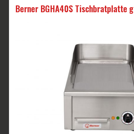
Berner BGHA40S Tischbratplatte gl