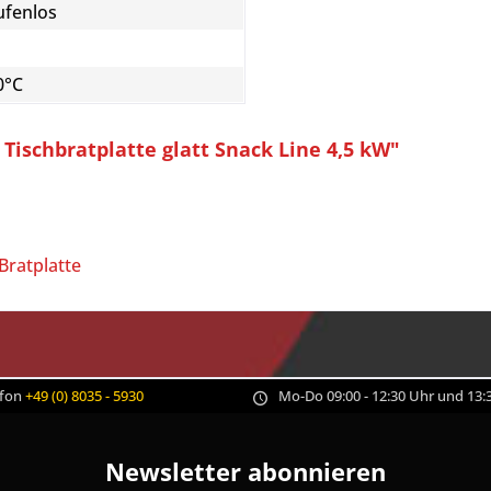
ufenlos
0°C
ischbratplatte glatt Snack Line 4,5 kW"
Bratplatte
efon
+49 (0) 8035 - 5930
Mo-Do 09:00 - 12:30 Uhr und 13:3
Newsletter abonnieren