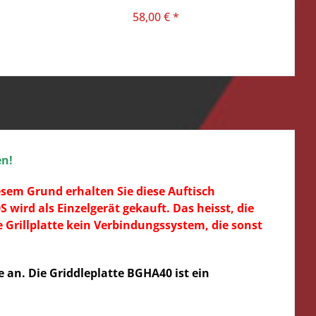
58,00 € *
en!
sem Grund erhalten Sie diese Auftisch
wird als Einzelgerät gekauft. Das heisst, die
e Grillplatte kein Verbindungssystem, die sonst
 an. Die Griddleplatte BGHA40 ist ein