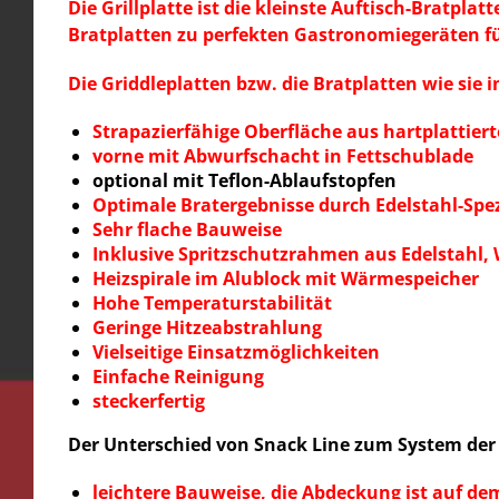
Die Grillplatte ist die kleinste Auftisch-Brat
Bratplatten zu perfekten Gastronomiegeräten f
Die Griddleplatten bzw. die Bratplatten wie sie 
Strapazierfähige Oberfläche aus hartplattier
vorne mit Abwurfschacht in Fettschublade
optional mit Teflon-Ablaufstopfen
Optimale Bratergebnisse durch Edelstahl-Spezi
Sehr flache Bauweise
Inklusive Spritzschutzrahmen aus Edelstahl
Heizspirale im Alublock mit Wärmespeicher
Hohe Temperaturstabilität
Geringe Hitzeabstrahlung
Vielseitige Einsatzmöglichkeiten
Einfache Reinigung
steckerfertig
Der Unterschied von Snack Line zum System der 
leichtere Bauweise, die Abdeckung ist auf dem