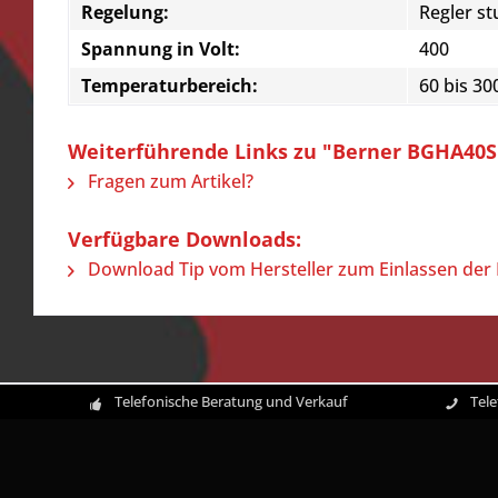
Regelung:
Regler st
Spannung in Volt:
400
Temperaturbereich:
60 bis 30
Weiterführende Links zu "Berner BGHA40S T
Fragen zum Artikel?
Verfügbare Downloads:
Download Tip vom Hersteller zum Einlassen der 
Telefonische Beratung und Verkauf
Tel