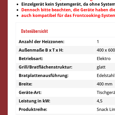
Einzelgerät kein Systemgerät, da ohne Syst
Dennoch bitte beachten, die Geräte haben die
auch kompatibel für das Frontcooking-Syste
Datenübersicht
Anzahl der Heizzonen:
1
Außenmaße B x T x H:
400 x 60
Betriebsart:
Elektro
Grill/Bratflächenstruktur:
glatt
Bratplattenausführung:
Edelstahl
Breite:
400 mm
Geräte-Art:
Tischger
Leistung in kW:
4,5
Produktreihe:
Snack Li