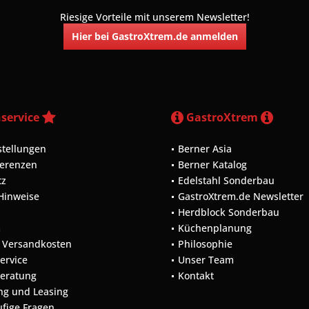
Riesige Vorteile mit unserem Newsletter!
Hier bei GastroXtrem.de anmelden
service
GastroXtrem
stellungen
Berner Asia
ferenzen
Berner Katalog
tz
Edelstahl Sonderbau
 Hinweise
GastroXtrem.de Newsletter
Herdblock Sonderbau
m
Küchenplanung
d Versandkosten
Philosophie
Service
Unser Team
Beratung
Kontakt
ng und Leasing
ufige Fragen