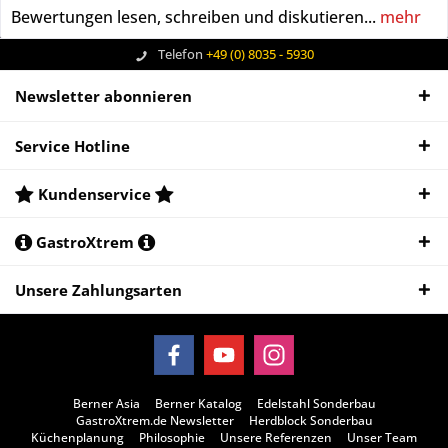
Bewertungen lesen, schreiben und diskutieren...
mehr
Telefon
+49 (0) 8035 - 5930
Newsletter abonnieren
Service Hotline
Kundenservice
GastroXtrem
Unsere Zahlungsarten
Berner Asia
Berner Katalog
Edelstahl Sonderbau
GastroXtrem.de Newsletter
Herdblock Sonderbau
Küchenplanung
Philosophie
Unsere Referenzen
Unser Team