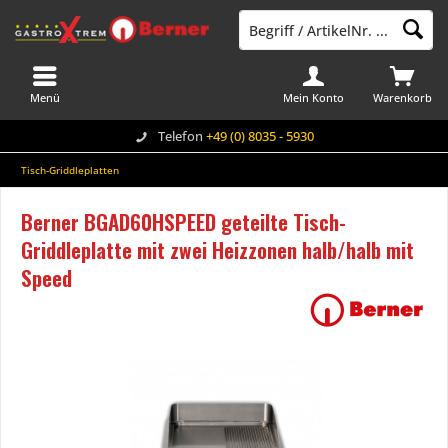
Menü
Mein Konto
Warenkorb
Telefon
+49 (0) 8035 - 5930
Tisch-Griddleplatten
Berner BGAD60HSPEED geteilte Tisch-
Griddleplatte mit zwei Heizzonen halb/halb mit
Speed