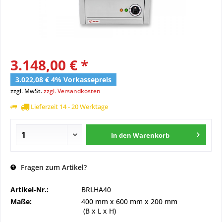
3.148,00 € *
3.022,08 € 4% Vorkassepreis
zzgl. MwSt.
zzgl. Versandkosten
Lieferzeit 14 - 20 Werktage
In den
Warenkorb
Fragen zum Artikel?
Artikel-Nr.:
BRLHA40
Maße:
400 mm
x
600 mm
x
200 mm
(B x L x H)