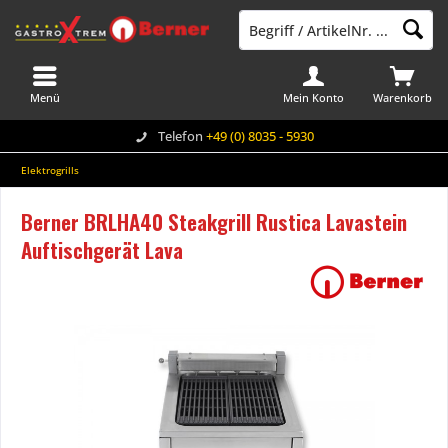
Menü
Mein Konto
Warenkorb
Telefon
+49 (0) 8035 - 5930
Elektrogrills
Berner BRLHA40 Steakgrill Rustica Lavastein
Auftischgerät Lava