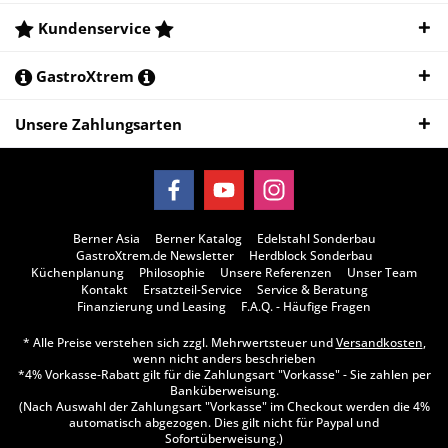
Kundenservice
GastroXtrem
Unsere Zahlungsarten
Berner Asia
Berner Katalog
Edelstahl Sonderbau
GastroXtrem.de Newsletter
Herdblock Sonderbau
Küchenplanung
Philosophie
Unsere Referenzen
Unser Team
Kontakt
Ersatzteil-Service
Service & Beratung
Finanzierung und Leasing
F.A.Q. - Häufige Fragen
* Alle Preise verstehen sich zzgl. Mehrwertsteuer und
Versandkosten
,
wenn nicht anders beschrieben
*4% Vorkasse-Rabatt gilt für die Zahlungsart "Vorkasse" - Sie zahlen per
Banküberweisung.
(Nach Auswahl der Zahlungsart "Vorkasse" im Checkout werden die 4%
automatisch abgezogen. Dies gilt nicht für Paypal und
Sofortüberweisung.)