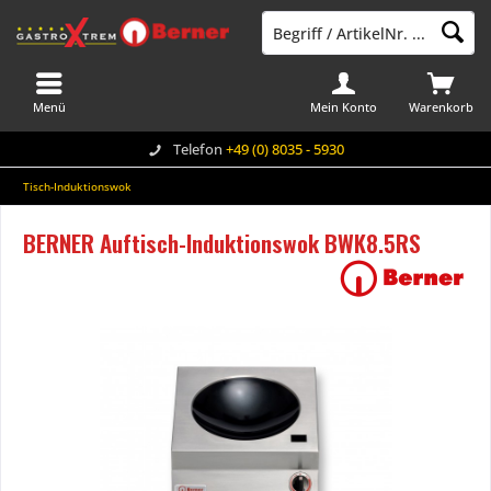
Menü
Mein Konto
Warenkorb
Telefon
+49 (0) 8035 - 5930
Tisch-Induktionswok
BERNER Auftisch-Induktionswok BWK8.5RS