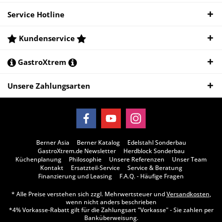
Service Hotline
Kundenservice
GastroXtrem
Unsere Zahlungsarten
Berner Asia
Berner Katalog
Edelstahl Sonderbau
GastroXtrem.de Newsletter
Herdblock Sonderbau
Küchenplanung
Philosophie
Unsere Referenzen
Unser Team
Kontakt
Ersatzteil-Service
Service & Beratung
Finanzierung und Leasing
F.A.Q. - Häufige Fragen
* Alle Preise verstehen sich zzgl. Mehrwertsteuer und
Versandkosten
,
wenn nicht anders beschrieben
*4% Vorkasse-Rabatt gilt für die Zahlungsart "Vorkasse" - Sie zahlen per
Banküberweisung.