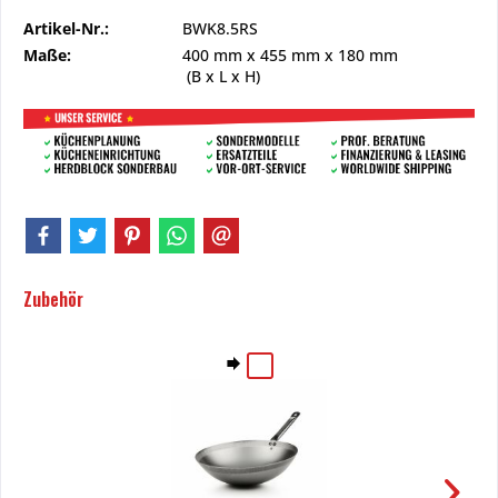
Artikel-Nr.:
BWK8.5RS
Maße:
400 mm
x
455 mm
x
180 mm
(B x L x H)
Zubehör